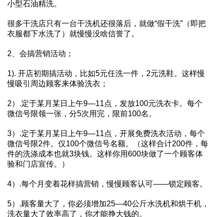
小型石油精洗。
很多干洗店只有一台干洗机还很落后，就做“假干洗”（即把
衣服都下水洗了）就慢慢没啥信誉了。
2、会搞营销活动；
1). 开店初期搞活动，比如5元任洗一件，2元洗鞋。这样慢
慢吸引周边顾客来体验洗衣；
2）.定于某月某日上午9—11点，发放100元洗衣卡。每个
微信号限领一张，分5次用完，限前100名。
3）.定于某月某日上午9—11点，开展免费洗衣活动，每个
微信号限2件。仅100个微信号名额。（这样合计200件，每
件的洗涤成本也就3块钱。这样你用600块做了一个顾客体
验和门店宣传。）
4）.每个月变着花样搞营销，慢慢顾客认可——锁定顾客。
5）.顾客量大了，你必须增加25—40公斤水洗机和烘干机，
洗衣量大了效率高了，你才能挣大钱的。